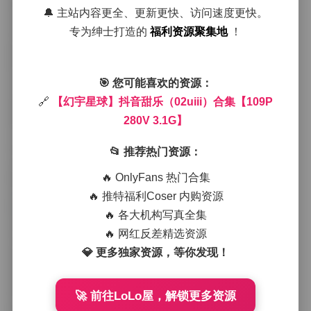
拍摄现场布置得很有层次感，背景选用了淡雅的雾纱
🔔 主站内容更全、更新更快、访问速度更快。
帘，前景则点缀着几件透明的亚克力道具，光线经过这
专为绅士打造的
福利资源聚集地
！
些道具折射出星点般的闪耀，仿佛把模特置于一个梦幻
的星际轨道。摄影师在调整光比时，特别注意保留阴影
的层次，既不让高光过度吹白，也不让暗部丢失细节，
这样处理让甜乐的笑容更具立体感，眼神里透出一种清
🎯 您可能喜欢的资源：
澈的好奇，仿佛在探访未知的星球。
🔗
【幻宇星球】抖音甜乐（02uiii）合集【109P
服装方面，甜乐选择了几套柔软的针织衫与轻盈的雪纺
280V 3.1G】
裙相结合的搭配，颜色以薄荷绿、 lavender 和淡粉为
主，这些色调在星空主题的灯光下显得尤为柔和，又不
失活力。裙摆在每一次转身时都会带起轻微的纱层波
📂 推荐热门资源：
动，像是星尘在虚空中轻轻飘散。脚上的小白鞋则是点
🔥 OnlyFans 热门合集
睛之笔，简约的设计让整体看起来不刻意却又十分利
落。
🔥 推特福利Coser 内购资源
🔥 各大机构写真全集
从整体观感来看，这套资源不仅仅是一组图片和视频的
🔥 网红反差精选资源
堆砌，更像是一次视觉上的星际旅行。每一张照片都捕
捉到模特在不同角度下的微表情，视频则通过慢动作和
💎 更多独家资源，等你发现！
快剪交替的节奏，展现出她在光影中的流动感。尤其是
那几段在星光点点的背景下旋转的镜头，光线与裙摆交
织出的光斑，让人不由得想要反复回放，细细品味其中
🚀 前往LoLo屋，解锁更多资源
的细节。