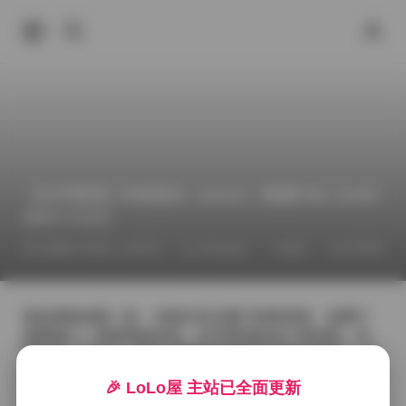
【幻宇星球】抖音甜乐（02uiii）资源打包【109P
280V 3.1G】
2026年7月5日 上午8:27
抖音反差
丝袜
幻宇星球
拿起相机的那一刻，光线正好从窗户斜射进来，给整个
场景铺上一层柔和的金色。幻宇星球的这个系列里，抖
音甜乐（02uiii）的每一帧都像是被精心调色的胶片，皮
肤在灯光下呈现出细腻的珍珠光泽，发丝随微风轻轻摇
🎉 LoLo屋 主站已全面更新
曳，带着几分不经意的慵懒。