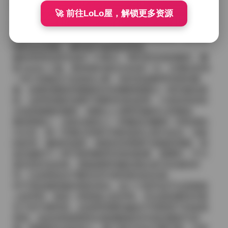
腰的牛仔短裤，脚上踩一双小白鞋，再加上一顶草编帽
🚀 前往LoLo屋，解锁更多资源
子，整个人看起来既清爽又带点俏皮。而在一些更具艺
术感的套图里，她会选择丝绸连衣裙，颜色往往是淡雅
的薰衣草或是深沉的酒红，裙摆随风轻轻摇曳，配上细
细的金色项链，瞬间提升整体的质感。
她的表情也是作品的一大看点。有时是淡淡的微笑，嘴
角 barely 上扬，眼神望向镜头外的某一点，仿佛在思考
一些只有她自己知道的心事；有时则是略带忧郁的侧
脸，低垂的眼睑和微微张开的嘴唇透露出一种内敛的柔
软。这种情感的流露不需要夸张的姿势，只是轻轻的转
头或是微微的侧身，就能让人感受到她内心的微波。
整体观感上，这套合集给人一种像是在翻阅一本私密的
日记本，每一页都记录着不同阶段的心情与尝试。光影
的处理、服装的选择、场景的布置都不是随意堆砌，而
是在服务于一种宁静而略带诗意的叙事。观看时，不只
是欣赏外在的美，更能感受到她在镜头前与自身的对
话，以及那份在不断尝试中保持真实的态度。
对于喜欢她风格的朋友来说，这八十套作品不仅是视觉
上的享受，更是一种情感上的共鸣。无论是想要找寻柔
光下的宁静时刻，还是希望看到她在不同情境下的多面
表现，这份持续更新的合集都能提供丰富的素材与灵