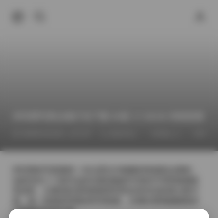
伊织萌写真合集打包下载 80套 17.56GB 持续更新
2026年4月24日 上午2:07
福利作品
伊織もえ
伊织萌
伊织萌的写真素材一向以柔光与细腻的情感表达著称，
这套包含八十套作品的合集把她多年来的不同风格都收
录进来。从最初的清纯校园系列到后来尝试的复古胶片
感，每一套都有明显的时间线索，仿佛在看着她随着岁
月慢慢变化的气质。