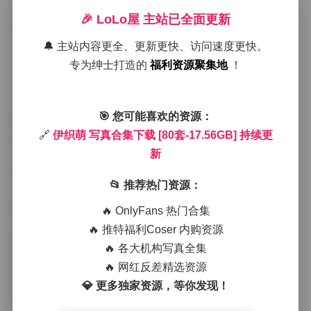
🎉 LoLo屋 主站已全面更新
在光线的运用上，伊织萌喜欢利用窗户透进来的自然
光，尤其是清晨或黄昏时分，光线斜斜地洒在皮肤上，
🔔 主站内容更全、更新更快、访问速度更快。
产生一种几乎能触摸到的温暖感。这种光线不仅让她的
专为绅士打造的
福利资源聚集地
！
五官更立体，也让背景的布料、墙面的纹理都有了层次
感。有的作品里，她会特意选择半透的薄纱作为前景，
光线经过薄纱后产生柔和的散射，整幅画面就像被一层
🎯 您可能喜欢的资源：
轻雾笼罩，带点梦幻却又不失真实。
🔗
伊织萌 写真合集下载 [80套-17.56GB] 持续更
场景方面，合集里既有简单的房间布景，也有户外的街
新
头咖啡馆、老旧的巷弄以及海边的沙滩。房间内的布置
往往以淡色系为主，白色或米色的床单、木质的小桌
📂 推荐热门资源：
子，配上一两盆绿植，营造出一种居家却不失格调的氛
围。户外则更注重环境的故事感，比如在老式砖墙前靠
🔥 OnlyFans 热门合集
着自行车，或是在海岸线上赤脚踩着湿润的沙子，脚印
🔥 推特福利Coser 内购资源
被潮水轻轻冲刷，留下短暂却深刻的痕迹。
跳转原帖:
伊织萌 写真合集下载 [80套-17.56GB] 持续更
🔥 各大机构写真全集
新
🔥 网红反差精选资源
💎 更多独家资源，等你发现！
服装搭配上，伊织萌擅长把基础单品与小巧的配饰组合
出意想不到的效果。一件简单的白色衬衫，内搭一条高