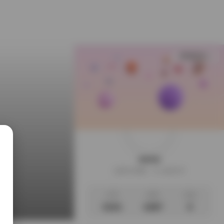
查看更多
weme
这家伙很懒，什么都没写
文章
标签
说说
3101
1087
0