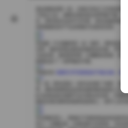
拿起相机的那一刻，光线已经在工作室的软箱
子前走几步，观察自然的姿态和呼吸节奏，这
衣，有时是街头的牛仔外套，甚至是极简的单
布料随着动作产生的褶皱与光影的交错。
在拍摄《午后咖啡馆》这一套时，我特意选了
光带。模特穿着淡黄色的麻质连衣裙，手里端着一
方的街景，眼神里带着一点懒散的思索。快门
面因此多了一层呼吸的节奏。
详细目录:
国模艺术写真精选470套合集 – 高清资
另一套《夜色霓虹》则完全转换了场景。我把
带。模特身着黑色皮质短裙和银色链条上衣，
虹光的轨迹在画面中拉出细长的光痕，仿佛时
能恰好落在模特的锁骨或发梢上，细节上的光
在后期处理上，我倾向于保留原始的色温和对
加入一点颗粒感，以模拟胶片的质感，尤其是