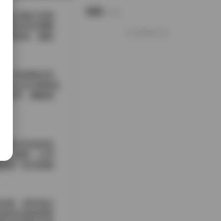
说说
Notes.
前先让她们在镜
是复古的丝绸睡
好像就这么多
作的转身，捕捉
面上形成细长的
nte 抬头看着远
脚步声，整幅画
投射出流动的色
快门速度，让霓
保每一条光线都
实感。有时候会
盘前反复检查肤