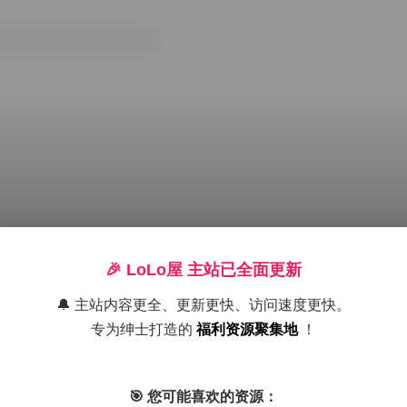
🎉 LoLo屋 主站已全面更新
🔔 主站内容更全、更新更快、访问速度更快。
专为绅士打造的
福利资源聚集地
！
国模合集
国模系列
国模艺术全辑
终极典藏
🎯 您可能喜欢的资源：