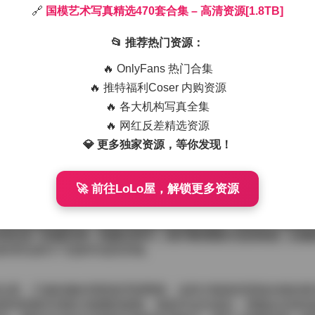
🔗
国模艺术写真精选470套合集 – 高清资源[1.8TB]
里悄然铺开，像一层薄雾轻轻覆在模特的肌肤上。我喜欢在拍摄
样后面的构图才不会显得刻意。每套写真都有不同的主题，有时
📂 推荐热门资源：
色背景。无论是什么服装，我都会先让模特在灯光下做几次慢动
🔥 OnlyFans 热门合集
🔥 推特福利Coser 内购资源
一家临窗的独立咖啡店，下午三点的阳光斜射进来，落在木质桌
🔥 各大机构写真全集
杯拿铁，蒸汽在光线中若隐若现。我让她靠在窗边， ligerame
🔥 网红反差精选资源
按下的瞬间，似乎能听到远处咖啡机的低鸣和街道上偶尔传来的
💎 更多独家资源，等你发现！
源[1.8TB]
🚀 前往LoLo屋，解锁更多资源
工作室改造成了一条仿真的霓虹街巷，红蓝交错的灯管在墙面上
站在湿润的地面上，脚步轻轻踩出水滴的涟漪。我使用了较慢的
间在这一刻被拉伸。拍摄过程中，我不断调整灯光的角度，以确
影变化成为了这套作品的灵魂。
比度，只做轻微的局部提亮和降噪，这样才能保持现场光线的真
那些想要呈现复古氛围的套图。每套作品完成后，我都会在校色