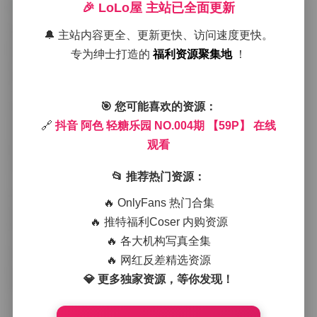
🎉 LoLo屋 主站已全面更新
从第一张图开始，阿色站在一个被彩色气球和巨大棒棒
糖装点的入口处，阳光透过半透明的糖果屋顶洒下斑驳
🔔 主站内容更全、更新更快、访问速度更快。
的光影，她的笑容像是被糖霜轻轻裹住，温柔又带点小
专为绅士打造的
福利资源聚集地
！
调皮。镜头拉近时可以看到她的发丝微微被风吹动，几
缕发尾带着一点点亮面的光泽，整个人在这片梦幻的色
块里显得格外自然。
接下来的几组图转向了乐园内的主街道，两旁摆放着各
🎯 您可能喜欢的资源：
式各样的甜点摊位，棉花糖、马卡龙、彩色蛋糕层出不
🔗
抖音 阿色 轻糖乐园 NO.004期 【59P】 在线
穷。阿色在这里换上了几套不同风格的穿搭：一身薄荷
观看
绿的连衣裙搭配白色小皮鞋，显得清新利落；另一套则
是粉红色的荷叶边上衣配以高腰短裙，脚踩一双透明的
📂 推荐热门资源：
小皮鞋，整体看起来像是从糖果盒里走出来的小公主。
每套服装都与场景的色彩相呼应，却又不失个人的小心
🔥 OnlyFans 热门合集
思——比如裙摆上的小蝴蝶结、袖口的蕾丝拼接，都在
🔥 推特福利Coser 内购资源
细节上透露出她对甜美风格的把握。
在乐园的旋转木马前，阿色站在马背上，手里拿着一根
🔥 各大机构写真全集
彩色的棒棒糖，背后是缓缓转动的木马和绚丽的灯光。
🔥 网红反差精选资源
此时的光线略带金黄，给整个画面添上了一层温暖的滤
💎 更多独家资源，等你发现！
镜，她的侧脸被光线勾勒出柔和的轮廓，眼神里透着一
点期待与满足。远处的观景塔被朦胧的雾气笼罩，形成
一种层次感，让人不由得想要走进那片被糖霜覆盖的世