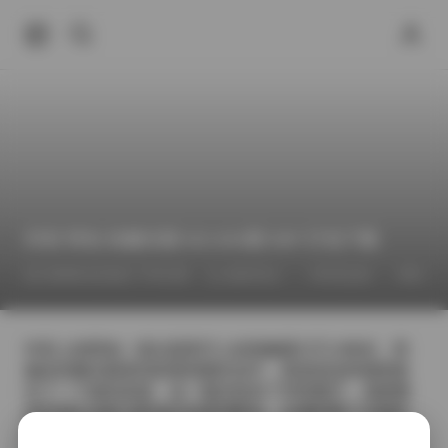
抖音 阿色 轻糖乐园 NO.004期 59P 打包下载
2026年4月26日 下午6:38
福利作品
抖音反差
阿色
抖音上的阿色一直以甜美可人的形象吸引不少粉丝，而
她在轻糖乐园系列的第四期作品中，更是把这种感觉推
向了一个新的高度。这一期共收录了59张图片，画面整
体呈现出淡粉与奶油白的柔和配色，仿佛把整个乐园的
糖果气息直接搬到了镜头前。