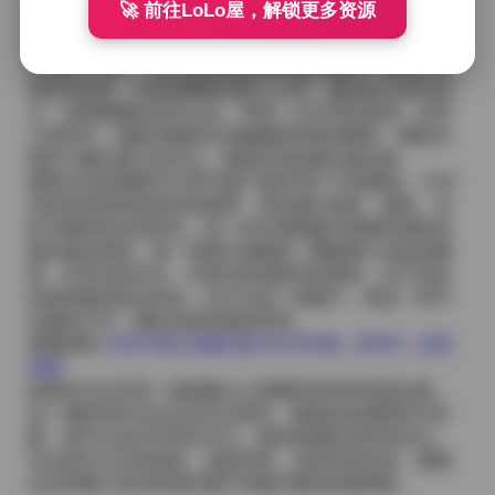
🚀 前往LoLo屋，解锁更多资源
界。
后半部分的图片则更侧重于互动与细节。她在棉花糖摊
位前蹲下身子，用手指轻轻蘸取甜甜的糖霜，嘴角带着
满足的弧度；在甜甜圈堆成的小山旁，她抬起头望向远
方，发梢被糖粒轻轻沾染，带着一点闪亮的质感；还有
几张特写，捕捉到她指尖轻触糖果表面的瞬间，糖粒在
指间飞溅出微小的光点，像是时间的微光被定格。
整套作品的氛围可以用“轻盈”“甜梦”两个字来概括。它没
有刻意的剧情或复杂的叙事，而是通过场景、服装、光
影与模特的自然状态，把一种充满童趣与甜蜜的感觉直
接传递给观者。每一张图片都像是一颗被精心包装的糖
果，外表光彩夺目，内里却有着柔软的甜味。对于喜欢
轻甜风格的粉丝来说，这不仅是一组图片，更是一种可
以随时打开、随时品味的视觉享受。
原图获取:
抖音 阿色 轻糖乐园 NO.004期 【59P】 在线
观看
如果你正在寻找一套能够让心情瞬间变亮的资源合集，
这一期的59P作品正好符合需求。画面的色调柔和不刺
眼，细节丰富却不喧宾夺主，整体观感舒适而有层次。
无论是作为手机壁纸、桌面背景，还是单纯欣赏，都能
在这些图片里找到那份属于轻糖乐园的甜蜜感受。