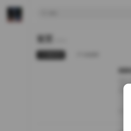
首页
Home.
最新发布
为你推荐
国模张
前阵子
无事就
直接进
册的实
日期锚
者谁家
20
境里走