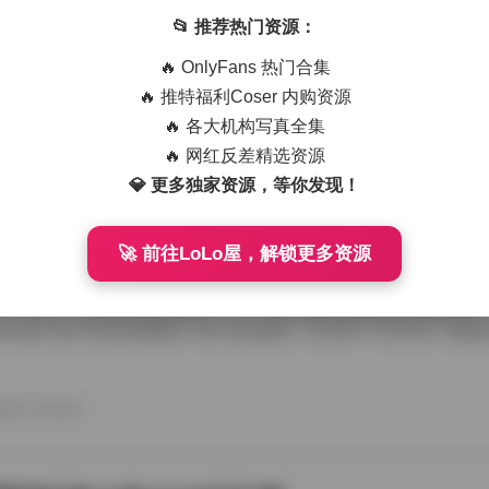
艺术写真精选470套合集 1.8TB高清图包下载
📂 推荐热门资源：
从朋友那儿辗转拿到那份国模艺术写真精选470套合集，1.8TB高清图
🔥 OnlyFans 热门合集
度条走得慢吞吞，倒也给了我点期待感。等全部解压开，密密麻麻的文件
应一个独立主题，点进去就是成片的RAW转档和精修图，这种海量素材
🔥 推特福利Coser 内购资源
攒图党才懂。 翻看第一套的时候，画面里是个穿月白旗袍的姑娘，坐在
🔥 各大机构写真全集
光从瓦檐漏下来，在她锁骨和旗袍盘扣上烫出暖金色的痕。艺术写真和普
情绪留白，模特没看镜头，手指搭在石凳边沿，像在等一场不会来的雨。
🔥 网红反差精选资源
26年7月15日
的拿捏，在合集里几乎成了标配，你能看到摄影师对自然光极其耐心，有时 
💎 更多独家资源，等你发现！
🚀 前往LoLo屋，解锁更多资源
喵美女写真套图50套18GB合集下载
存下了那份九柒喵美女写真套图合集50套18GB的打包文件，原本只想
了大半天。18GB的体量摆在那儿，五十套主题各异的图集塞得满满当当
种合集下载下来简直像搬回一座小型影像馆。 点开第一个文件夹，画面
柒喵穿着宽松的奶白色毛衣，发尾随意用夹子别住，手里还捏着半杯咖啡
后阳光从纱帘透进来，在木地板上拉出长长的影子。她没看镜头，目光落
弛感一下就抓住了人。这套图里好几张都是类似的生活碎片，却不会因为
26年7月15日
人觉得博主气质里自带一种安抚情绪的力量。 往后面翻，穿搭风格开始跳脱