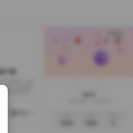
查看更多
B合集下载
下载到了本地硬盘，闲来
，画面干净得像是
足，翻起来颇有逛相
weme
样的安静。这一回的
这家伙很懒，什么都没写
地窗的出租公寓，或
。她就在那样的环
阅读更多
文章
标签
说说
3035
1063
0