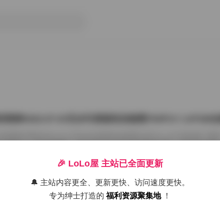
雨婷2022.07.03无水印原版私拍套图763P1V 1.87G
把国模张雨婷2022.07.03无水印原版私拍套图763P1V 1.87GB合集
在屏幕上一张张划着看。这种原版无水印的资源确实讨喜，没有平台压标
了摄影师的相机卡。763张图加上那段视频，塞进1.87GB的包里，量够
感。 张雨婷这名字在国模圈里不算生僻，但每次出私拍总能玩出点不一
🎉 LoLo屋 主站已全面更新
在2022年7月3日，盛夏刚开始，室内却避开了燥热。场景大概是个带落
闲置的民宿。木地板反光很弱，墙角堆着两本旧杂志，窗纱被风吹得半鼓
🔔 主站内容更全、更新更快、访问速度更快。
26年7月15日
动，光斑落在小腿上，私拍套图最迷人的就是 […]
专为绅士打造的
福利资源聚集地
！