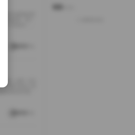
说说
Notes.
包下载到本地硬盘的时
夹铺满屏幕，每个
加载更多说说
打包入手的快乐，大
南方老宅的天井里。
通写真不一样，它
这种拍摄氛围与场
阅读更多
[…]
随手翻翻，结果一头扎
，对爱看写真的人来
是暖色调的室内窗
。拍摄氛围特别居
在窗外，那种不经
场景重复而乏味，
阅读更多
 […]