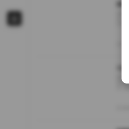
国模
前阵子
候，进
名字对
概只有
午后阳
更在意
20
景细节
九柒
前阵子
进去看
说，这
边。九
家，午
意的松
20
反而让