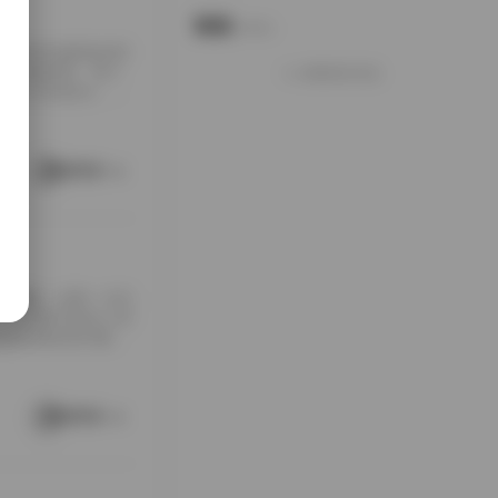
说说
Notes.
包下载到本地硬盘的时
夹铺满屏幕，每个
加载更多说说
打包入手的快乐，大
南方老宅的天井里。
通写真不一样，它
这种拍摄氛围与场
阅读更多
[…]
随手翻翻，结果一头扎
，对爱看写真的人来
是暖色调的室内窗
。拍摄氛围特别居
在窗外，那种不经
场景重复而乏味，
阅读更多
 […]