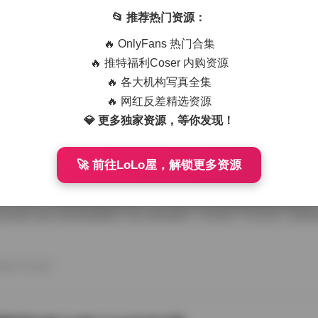
艺术写真精选470套合集 1.8TB高清图包下载
📂 推荐热门资源：
从朋友那儿辗转拿到那份国模艺术写真精选470套合集，1.8TB高清图
🔥 OnlyFans 热门合集
度条走得慢吞吞，倒也给了我点期待感。等全部解压开，密密麻麻的文件
应一个独立主题，点进去就是成片的RAW转档和精修图，这种海量素材
🔥 推特福利Coser 内购资源
攒图党才懂。 翻看第一套的时候，画面里是个穿月白旗袍的姑娘，坐在
🔥 各大机构写真全集
光从瓦檐漏下来，在她锁骨和旗袍盘扣上烫出暖金色的痕。艺术写真和普
情绪留白，模特没看镜头，手指搭在石凳边沿，像在等一场不会来的雨。
🔥 网红反差精选资源
26年7月15日
的拿捏，在合集里几乎成了标配，你能看到摄影师对自然光极其耐心，有时 
💎 更多独家资源，等你发现！
🚀 前往LoLo屋，解锁更多资源
喵美女写真套图50套18GB合集下载
存下了那份九柒喵美女写真套图合集50套18GB的打包文件，原本只想
了大半天。18GB的体量摆在那儿，五十套主题各异的图集塞得满满当当
种合集下载下来简直像搬回一座小型影像馆。 点开第一个文件夹，画面
柒喵穿着宽松的奶白色毛衣，发尾随意用夹子别住，手里还捏着半杯咖啡
后阳光从纱帘透进来，在木地板上拉出长长的影子。她没看镜头，目光落
弛感一下就抓住了人。这套图里好几张都是类似的生活碎片，却不会因为
26年7月15日
人觉得博主气质里自带一种安抚情绪的力量。 往后面翻，穿搭风格开始跳脱