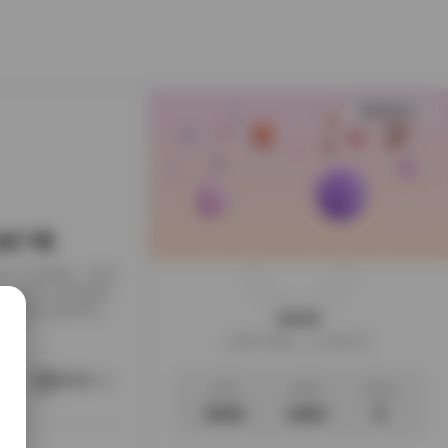
查看更多
B合集下载
下载到了本地硬盘，闲来
，画面干净得像是
足，翻起来颇有逛相
weme
样的安静。这一回的
这家伙很懒，什么都没写
地窗的出租公寓，或
。她就在那样的环
阅读更多
文章
标签
说说
3035
1063
0