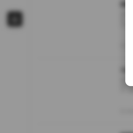
国模
前阵子
候，进
名字对
概只有
午后阳
更在意
20
景细节
九柒
前阵子
进去看
说，这
边。九
家，午
意的松
20
反而让