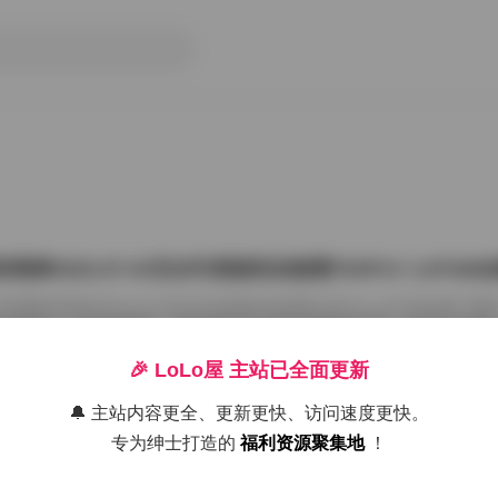
雨婷2022.07.03无水印原版私拍套图763P1V 1.87G
把国模张雨婷2022.07.03无水印原版私拍套图763P1V 1.87GB合集
在屏幕上一张张划着看。这种原版无水印的资源确实讨喜，没有平台压标
了摄影师的相机卡。763张图加上那段视频，塞进1.87GB的包里，量够
感。 张雨婷这名字在国模圈里不算生僻，但每次出私拍总能玩出点不一
🎉 LoLo屋 主站已全面更新
在2022年7月3日，盛夏刚开始，室内却避开了燥热。场景大概是个带落
闲置的民宿。木地板反光很弱，墙角堆着两本旧杂志，窗纱被风吹得半鼓
🔔 主站内容更全、更新更快、访问速度更快。
26年7月15日
动，光斑落在小腿上，私拍套图最迷人的就是 […]
专为绅士打造的
福利资源聚集地
！