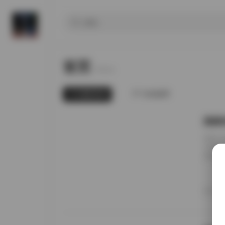
首页
Home.
最新发布
为你推荐
国模张
前阵子
无事就
直接进
册的实
日期锚
者谁家
20
境里走