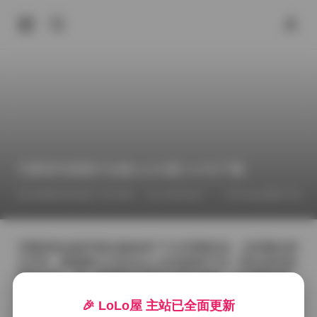
艺图语写真图片合集11230期 3.5TB下载
2026年4月24日 下午4:06
Cosplay图集下载
COSPLAY
艺图语的这套写真合集收录了11230期作品，总容量达到
3.5TB，画面量之大足以让人在浏览时产生一种沉浸式的
视觉冲击。每一期都有不同的主题与场景，从清晨的薄
雾林间到夜色中的霓虹街头，光线的变化与色彩的搭配
🎉 LoLo屋 主站已全面更新
总是恰到好处，仿佛把观者带入一个个独立的小故事。