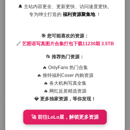
🔔 主站内容更全、更新更快、访问速度更快。
在拍摄氛围上，艺图语偏爱自然光与柔和的散射光，尤
其是在户外取景时，常常选择薄雾或微雨天气，这样能
专为绅士打造的
福利资源聚集地
！
让皮肤呈现出细腻的光泽，同时背景的层次感也更加分
明。室内场景则多使用大面积的软箱与反光板，营造出
均匀且无硬影子的光感，使得模特的五官与服装细节都
🎯 您可能喜欢的资源：
能被清晰捕捉。这样的光线处理不仅提升了画面的质
感，也让整体氛围显得更加宁静且带有一丝梦幻。
🔗
艺图语写真图片合集打包下载11230期 3.5TB
访问本期内容:
艺图语写真图片合集打包下载11230期 3.
📂 推荐热门资源：
5TB
🔥 OnlyFans 热门合集
博主的气质在这套合集中表现得尤为鲜明。她们往往具
🔥 推特福利Coser 内购资源
备一种既柔和又带点疏离的感觉，眼神中透出淡淡的思
🔥 各大机构写真全集
索，嘴角偶尔带着不易察觉的微笑。这种气质与服装的
选择形成呼应，常见的搭配包括轻纱连衣裙、高腰阔腿
🔥 网红反差精选资源
裤以及简约的针织衫，颜色上以米白、薄荷细、雾霾蓝
💎 更多独家资源，等你发现！
为主，偶尔点缀一下深酒红或墨绿来增加层次感。服装
的剪裁利落却不失柔美，恰好衬托出模特的身形线条，
而配饰则多选择细链项链、珍珠耳钉或是小巧的手表，
🚀 前往LoLo屋，解锁更多资源
避免喧宾夺主。