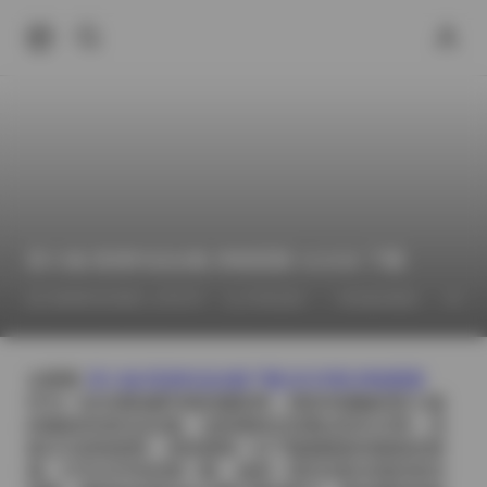
苏小涵 高清作品合集 持续更新 412GB 下载
2026年5月29日 上午5:27
抖音反差
丝袜的诱惑
丝袜
去看看:
苏小涵 高清作品合集下载 [412GB] 持续更新
作为一名长期拍摄写真的摄影师，我有幸接触到苏小涵
的最新高清作品合集。这套素材总容量达到412GB，且
标注为持续更新，意味着每一次下载都能获得最新的画
面。打开文件夹的第一眼，就是一系列光影交错的室内