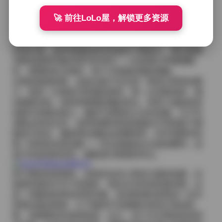
种低调的高级感。无论是运动风的连帽卫衣搭配紧身
🚀 前往LoLo屋，解锁更多资源
裤，还是优雅的丝绸滑裙配细带凉鞋，都能看到她对比
例和材质的敏锐把握。她不追求花哨的装饰，而是通过
剪裁和色块的巧妙组合，让每一套看似简单的装扮都具
有层次感。这种克制的美学在镜头下被放大，观众能够
清楚地感受到她对细节的考究——比如袖口的微微翻
折、裤脚的恰当堆积、鞋子与地面的微妙接触。
从整体观感来看，这套合集不仅仅是一堆高分辨率的图
片，更是一次视觉与情感的旅程。每一次切换场景，都
伴随着光线、色彩和氛围的微妙变化，而苏小涵始终是
画面中的稳定核心。她的气质既有少女的清澈，又不失
成熟女性的从容，这种双重特质使得她在不同风格下都
能游刃有余。摄影师在捕捉这些瞬间时，常常需要等待
那一秒钟的自然流露——无论是她低头沉思的瞬间，还
是不经意间的笑容，都能成为画面的亮点。
由于素材持续更新，后续还会加入更多主题的拍摄，比
如夜间城市灯光下的剪影、海边日出时的轻盈奔跑，以
及一些极简的单色背景肖像。这些新增内容将进一步丰
富整合集的维度，让下载者不仅能够欣赏到已有的风
格，还能期待未来的惊喜。总之，这个412GB的高清作