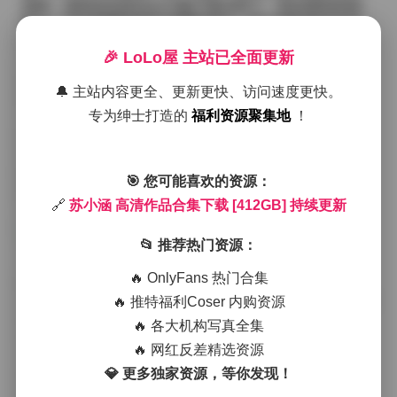
场景，柔软的自然光从大窗户倾泻而下，落在模特的肌
肤上，产生细腻的高光与阴影层次。苏小涵的姿态在这
些光束中显得尤为自然，她似乎并不刻意摆姿，而是在
🎉 LoLo屋 主站已全面更新
光线的引导下找到最舒适的角度。
接下来的几组作品转向了户外街景。背景是老城区的斑
🔔 主站内容更全、更新更快、访问速度更快。
驳墙面和错落有致的铁艺栏杆，偶尔有行人匆匆走过，
专为绅士打造的
福利资源聚集地
！
却被她的存在瞬间吸引。她身着简约的白色衬衫搭配高
腰阔腿牛仔裤，脚步轻盈地在石板路上行走，裙摆随风
轻轻摇曳。镜头捕捉到她侧脸时，微风吹动几缕发丝，
眼神略带沉思，却又透露出一种淡淡的自信。这样的氛
🎯 您可能喜欢的资源：
围让人感觉像是走进了一部静谧的文艺电影，每一帧都
🔗
苏小涵 高清作品合集下载 [412GB] 持续更新
有呼吸的空间。
在另一组室内主题中，场景切换到复古咖啡馆。深色的
📂 推荐热门资源：
木质吧台、旧式的吊灯以及墙上泛黄的海报构成了温暖
🔥 OnlyFans 热门合集
的基调。苏小涵选择了一件淡粉色的针织开衫，内搭简
单的白色T恤，下身是及膝的 A 字裙。她坐在靠窗的木质
🔥 推特福利Coser 内购资源
座椅上，手中轻握着一杯热腾腾的拿铁，蒸汽在镜头前
🔥 各大机构写真全集
形成柔和的雾气。光线从左侧斜射，把她的剪影拉得修
🔥 网红反差精选资源
长，同时也在墙面上投下细长的影子。整体色调偏向暖
💎 更多独家资源，等你发现！
黄与柔粉，给人一种慵懒而不失精致的感觉。
值得一提的是，她在不同系列中的穿搭风格始终保持一