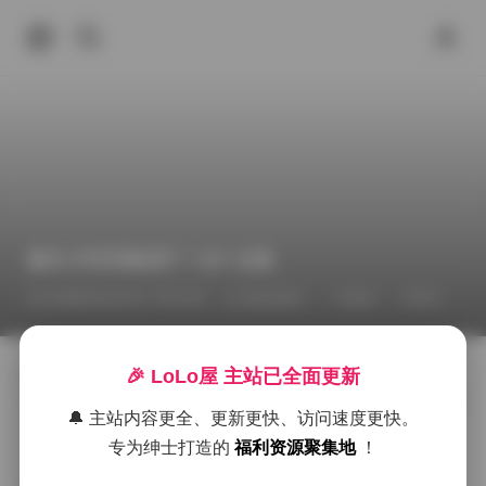
趣岛 抖音我歇菜了 35P 合集
2026年5月17日 下午2:20
推特福利
丝袜
抖音
🎉 LoLo屋 主站已全面更新
跳转观看:
【趣岛】抖音我歇菜了合集【35P】
在这套由趣岛精选的抖音“我歇菜了”合集里，35张图片呈
🔔 主站内容更全、更新更快、访问速度更快。
现出一种随意却又精心构建的日常感。镜头往往捕捉到
专为绅士打造的
福利资源聚集地
！
博主在街头巷尾的瞬间，或是靠在旧式咖啡馆的窗边，
或是站在灯光斑驳的巷口，背景里偶尔闪过行人匆匆的