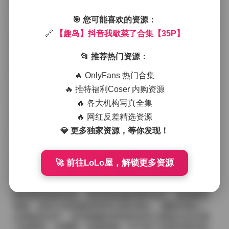
脚步和霓虹灯的倒影。光线多为柔和的傍晚余晖或是室
内暖黄的灯管，营造出一种懒散而带点小俏皮的氛围，
🎯 您可能喜欢的资源：
正如标题所暗示的——她在这一刻选择“歇菜”，不再刻意
🔗
【趣岛】抖音我歇菜了合集【35P】
摆 pose，而是让自然的表情和动作流露出来。
服装方面，博主偏爱宽松的针织衫与高腰牛仔裤的组
📂 推荐热门资源：
合，偶尔会点缀一件印有卡通图案的短袖或是一条颜色
鲜亮的裙子。鞋子则多为小白鞋或是帆布鞋，整体看起
🔥 OnlyFans 热门合集
来既舒适又不失街头感。配饰上，简单的金属项链或是
🔥 推特福利Coser 内购资源
小巧的耳环点缀，偶尔会戴上一顶贝雷帽或是渔夫帽，
为整体造型增添几分俏皮的层次感。这些穿搭选择并不
🔥 各大机构写真全集
刻意追求潮流的尖端，而是更贴近日常生活中的随意混
🔥 网红反差精选资源
搭，让人感觉像是从她的衣橱里随手拿出的几件喜欢的
💎 更多独家资源，等你发现！
单品。
画面的构图往往留白较多，主体略微偏离中心，留出空
🚀 前往LoLo屋，解锁更多资源
间让观众的视线自然延伸到周围的环境。有时会利用门
框、栏杆或是墙面的线条形成自然的框架，使人物与背
景产生微妙的呼应。有的图片中，她低头看着手机，嘴
角带着浅浅的笑意；有的则是侧身望向远方，眼神略带
思索；也有几张是她突然回头望向镜头，眉眼间透出一
点调皮的光芒。这些细微的表情和动作让整套作品充满
了故事感，仿佛每一张都是她一天中某个短暂却真实的