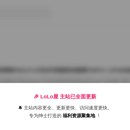
雨婷2022.07.03无水印原版私拍套图763P1V 1.87G
把国模张雨婷2022.07.03无水印原版私拍套图763P1V 1.87GB合集
在屏幕上一张张划着看。这种原版无水印的资源确实讨喜，没有平台压标
了摄影师的相机卡。763张图加上那段视频，塞进1.87GB的包里，量够
感。 张雨婷这名字在国模圈里不算生僻，但每次出私拍总能玩出点不一
🎉 LoLo屋 主站已全面更新
在2022年7月3日，盛夏刚开始，室内却避开了燥热。场景大概是个带落
闲置的民宿。木地板反光很弱，墙角堆着两本旧杂志，窗纱被风吹得半鼓
🔔 主站内容更全、更新更快、访问速度更快。
26年7月15日
动，光斑落在小腿上，私拍套图最迷人的就是 […]
专为绅士打造的
福利资源聚集地
！