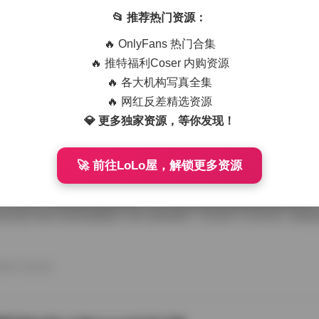
艺术写真精选470套合集 1.8TB高清图包下载
📂 推荐热门资源：
从朋友那儿辗转拿到那份国模艺术写真精选470套合集，1.8TB高清图
🔥 OnlyFans 热门合集
度条走得慢吞吞，倒也给了我点期待感。等全部解压开，密密麻麻的文件
应一个独立主题，点进去就是成片的RAW转档和精修图，这种海量素材
🔥 推特福利Coser 内购资源
攒图党才懂。 翻看第一套的时候，画面里是个穿月白旗袍的姑娘，坐在
🔥 各大机构写真全集
光从瓦檐漏下来，在她锁骨和旗袍盘扣上烫出暖金色的痕。艺术写真和普
情绪留白，模特没看镜头，手指搭在石凳边沿，像在等一场不会来的雨。
🔥 网红反差精选资源
26年7月15日
的拿捏，在合集里几乎成了标配，你能看到摄影师对自然光极其耐心，有时 
💎 更多独家资源，等你发现！
🚀 前往LoLo屋，解锁更多资源
喵美女写真套图50套18GB合集下载
存下了那份九柒喵美女写真套图合集50套18GB的打包文件，原本只想
了大半天。18GB的体量摆在那儿，五十套主题各异的图集塞得满满当当
种合集下载下来简直像搬回一座小型影像馆。 点开第一个文件夹，画面
柒喵穿着宽松的奶白色毛衣，发尾随意用夹子别住，手里还捏着半杯咖啡
后阳光从纱帘透进来，在木地板上拉出长长的影子。她没看镜头，目光落
弛感一下就抓住了人。这套图里好几张都是类似的生活碎片，却不会因为
26年7月15日
人觉得博主气质里自带一种安抚情绪的力量。 往后面翻，穿搭风格开始跳脱