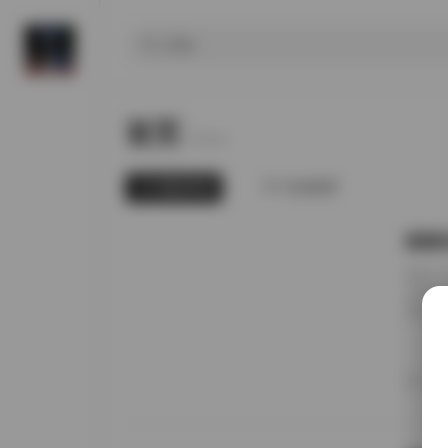
首页
Home.
最新发布
为你推荐
国模张
前阵子
无事就
直接进
册的实
日期锚
者谁家
20
境里走