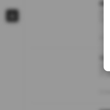
国模
前阵子
候，进
名字对
概只有
午后阳
更在意
20
景细节
九柒
前阵子
进去看
说，这
边。九
家，午
意的松
20
反而让