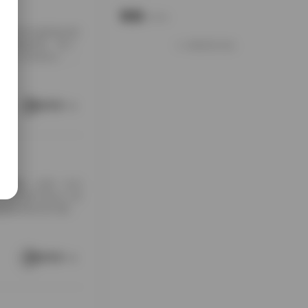
说说
Notes.
包下载到本地硬盘的时
夹铺满屏幕，每个
加载更多说说
打包入手的快乐，大
南方老宅的天井里。
通写真不一样，它
这种拍摄氛围与场
阅读更多
[…]
随手翻翻，结果一头扎
，对爱看写真的人来
是暖色调的室内窗
。拍摄氛围特别居
在窗外，那种不经
场景重复而乏味，
阅读更多
 […]