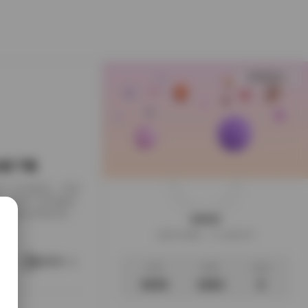
查看更多
B合集下载
下载到了本地硬盘，闲来
，画面干净得像是
足，翻起来颇有逛相
weme
样的安静。这一回的
这家伙很懒，什么都没写
地窗的出租公寓，或
。她就在那样的环
阅读更多
文章
标签
说说
3035
1063
0