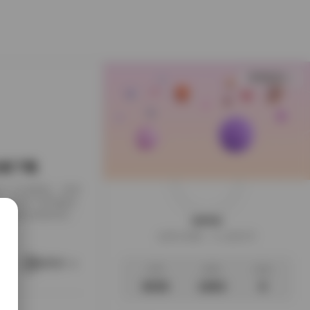
查看更多
B合集下载
下载到了本地硬盘，闲来
，画面干净得像是
足，翻起来颇有逛相
weme
样的安静。这一回的
这家伙很懒，什么都没写
地窗的出租公寓，或
。她就在那样的环
阅读更多
文章
标签
说说
3035
1063
0