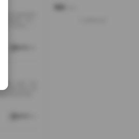
说说
Notes.
包下载到本地硬盘的时
夹铺满屏幕，每个
加载更多说说
打包入手的快乐，大
南方老宅的天井里。
通写真不一样，它
这种拍摄氛围与场
阅读更多
[…]
随手翻翻，结果一头扎
，对爱看写真的人来
是暖色调的室内窗
。拍摄氛围特别居
在窗外，那种不经
场景重复而乏味，
阅读更多
 […]