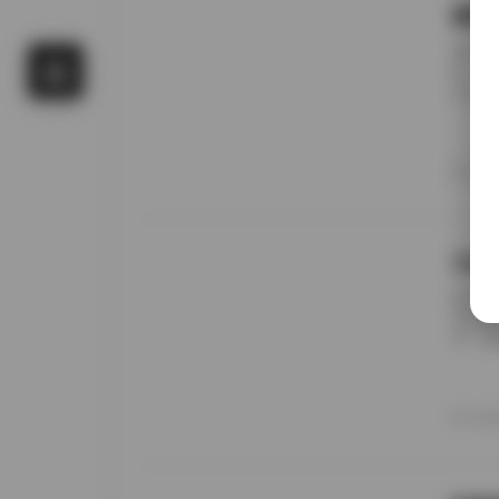
国模
前阵子
候，进
名字对
概只有
午后阳
更在意
20
景细节
九柒
前阵子
进去看
说，这
边。九
家，午
意的松
20
反而让