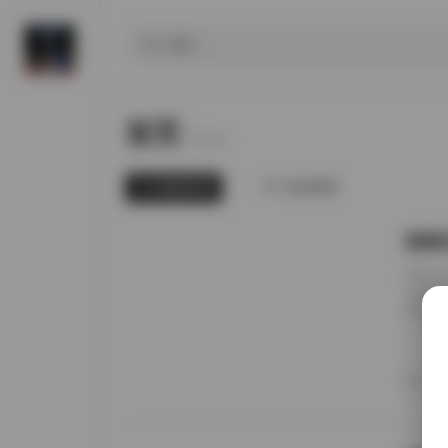
首页
Home.
最新发布
为你推荐
国模张
前阵子
无事就
直接进
册的实
日期锚
者谁家
20
境里走