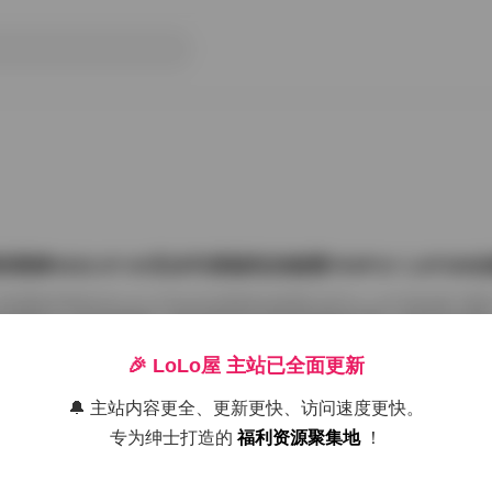
雨婷2022.07.03无水印原版私拍套图763P1V 1.87G
把国模张雨婷2022.07.03无水印原版私拍套图763P1V 1.87GB合集
在屏幕上一张张划着看。这种原版无水印的资源确实讨喜，没有平台压标
了摄影师的相机卡。763张图加上那段视频，塞进1.87GB的包里，量够
感。 张雨婷这名字在国模圈里不算生僻，但每次出私拍总能玩出点不一
🎉 LoLo屋 主站已全面更新
在2022年7月3日，盛夏刚开始，室内却避开了燥热。场景大概是个带落
闲置的民宿。木地板反光很弱，墙角堆着两本旧杂志，窗纱被风吹得半鼓
🔔 主站内容更全、更新更快、访问速度更快。
26年7月15日
动，光斑落在小腿上，私拍套图最迷人的就是 […]
专为绅士打造的
福利资源聚集地
！