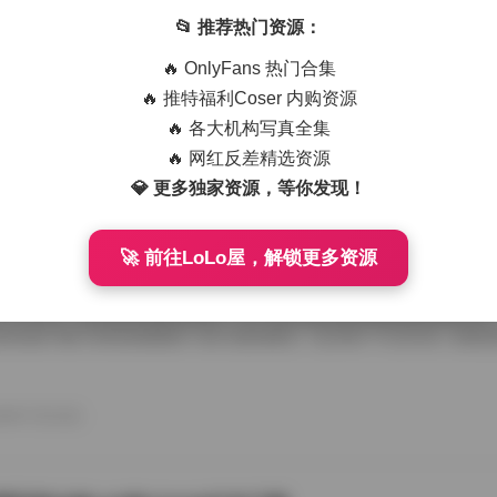
艺术写真精选470套合集 1.8TB高清图包下载
📂 推荐热门资源：
从朋友那儿辗转拿到那份国模艺术写真精选470套合集，1.8TB高清图
🔥 OnlyFans 热门合集
度条走得慢吞吞，倒也给了我点期待感。等全部解压开，密密麻麻的文件
应一个独立主题，点进去就是成片的RAW转档和精修图，这种海量素材
🔥 推特福利Coser 内购资源
攒图党才懂。 翻看第一套的时候，画面里是个穿月白旗袍的姑娘，坐在
🔥 各大机构写真全集
光从瓦檐漏下来，在她锁骨和旗袍盘扣上烫出暖金色的痕。艺术写真和普
情绪留白，模特没看镜头，手指搭在石凳边沿，像在等一场不会来的雨。
🔥 网红反差精选资源
26年7月15日
的拿捏，在合集里几乎成了标配，你能看到摄影师对自然光极其耐心，有时 
💎 更多独家资源，等你发现！
🚀 前往LoLo屋，解锁更多资源
喵美女写真套图50套18GB合集下载
存下了那份九柒喵美女写真套图合集50套18GB的打包文件，原本只想
了大半天。18GB的体量摆在那儿，五十套主题各异的图集塞得满满当当
种合集下载下来简直像搬回一座小型影像馆。 点开第一个文件夹，画面
柒喵穿着宽松的奶白色毛衣，发尾随意用夹子别住，手里还捏着半杯咖啡
后阳光从纱帘透进来，在木地板上拉出长长的影子。她没看镜头，目光落
弛感一下就抓住了人。这套图里好几张都是类似的生活碎片，却不会因为
26年7月15日
人觉得博主气质里自带一种安抚情绪的力量。 往后面翻，穿搭风格开始跳脱