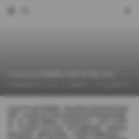
PoppaChan写真图集135套打包下载 70GB
2026年5月27日 上午5:22
推特福利
Cosplay图集下载
PoppaChan的写真图集一直以柔和的光线和自然的姿态
著称，这次推出的135套合集更是把这种风格发挥到极
致。每一套图片都像是一段短暂的日记，记录了不同季
节、不同场景下的少女感。春天的樱花林里，她身着淡
粉色连衣裙，微风吹起裙角，光线透过花瓣洒在脸上，