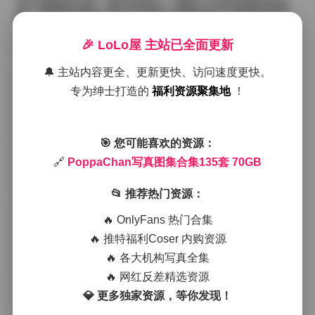
留下细腻的光斑；夏日的海边，她换上白色短裤和草编
帽，脚步在湿润的沙土上留下浅浅的痕迹，海风带来盐
湿的气息，整个画面充满了清爽与自由。秋天的枫林
🎉 LoLo屋 主站已全面更新
中，深红色的大衣与金黄的落叶形成温暖的对比，她低
头翻阅手中的旧书，眼神略带思索；冬日的街头，厚实
🔔 主站内容更全、更新更快、访问速度更快。
的羊绒大衣围裹着她，街灯的黄光映在湿润的路面上，
专为绅士打造的
福利资源聚集地
！
形成柔和的反光，给人一种安静而温暖的感觉。
在这些作品里，拍摄氛围往往被刻意保持在一种自然流
露的状态。摄影师没有使用过多的道具或复杂的布景，
🎯 您可能喜欢的资源：
而是让模特在熟悉的环境中自由活动，捕捉她们不经意
🔗
PoppaChan写真图集合集135套 70GB
间的表情和动作。比如在咖啡馆的角落里，她们一边翻
看杂志，一边轻抚杯沿，光线从窗户斜射进来，形成柔
📂 推荐热门资源：
和的逆光，整个画面呈现出一种懒散而舒适的氛围。又
或者在老旧的巷子里，墙面的斑驳与她们简约的穿搭形
🔥 OnlyFans 热门合集
成视觉上的层次感，街头的涂鸦、晾衣的绳子都成了画
🔥 推特福利Coser 内购资源
面中的自然元素，增加了故事性。
🔥 各大机构写真全集
穿搭方面，这个合集展示了从日常休闲到略带复古的多
🔥 网红反差精选资源
种风格。有的套图里，她们选择了高腰牛仔裤搭配短款
💎 更多独家资源，等你发现！
针织衫，脚踩帆布鞋，整体利落又不失少女感；有的则
是飘逸的雪纺连衣裙，配以细带凉鞋，裙摆在微风中轻