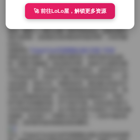
轻摇曳，带出一种梦幻的浪漫。配饰上，简约的金属项
🚀 前往LoLo屋，解锁更多资源
链、皮质手表或是帆布包袋，都被恰到好处地点缀在整
体造型中，既不抢眼又能提升整体的精致感。色彩方
面，整体倾向于低饱和度的大地色系——米白、卡其、
墨绿、藏青——偶尔点缀一两件亮色单品，如橙色围巾
或红色唇膏，使画面在保持整体和谐的同时，仍有亮眼
的焦点。
原图获取:
PoppaChan写真图集合集135套 70GB
观看这套合集时，最直观的感受是一种时间的流动感。
每一组图片都像是一段短暂的停留，观者可以感受到模
特在不同光线、不同环境中的微妙变化。这种变化不在
于夸张的表演，而是在于她们对环境的自然回应——阳
光的温度、风的方向、地面的纹理，都在她们的姿态中
得到呼应。整体作品给人的观感是舒适而有层次的，既
没有过度修饰的痕迹，也没有刻意的戏剧张力，而是一
种平静中的细腻美感。对于喜欢写真、欣赏自然光影与
日常穿搭的读者来说，这135套合集不仅提供了丰富的视
觉素材，也传递了一种慢生活的态度——在快节奏的世
界里，找到那些值得细细品味的瞬间。
总之，PoppaChan这次的写真图集合集以其真实的场景