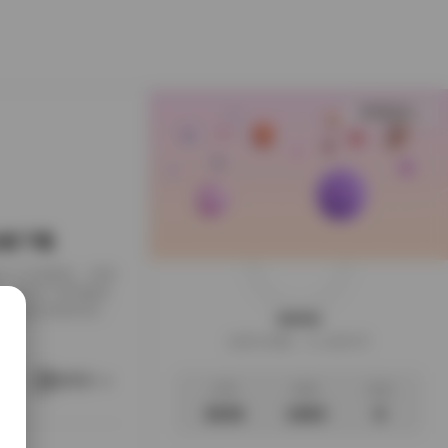
查看更多
B合集下载
下载到了本地硬盘，闲来
，画面干净得像是
足，翻起来颇有逛相
weme
样的安静。这一回的
这家伙很懒，什么都没写
地窗的出租公寓，或
。她就在那样的环
阅读更多
文章
标签
说说
3035
1063
0