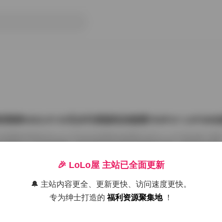
雨婷2022.07.03无水印原版私拍套图763P1V 1.87G
把国模张雨婷2022.07.03无水印原版私拍套图763P1V 1.87GB合集
在屏幕上一张张划着看。这种原版无水印的资源确实讨喜，没有平台压标
了摄影师的相机卡。763张图加上那段视频，塞进1.87GB的包里，量够
感。 张雨婷这名字在国模圈里不算生僻，但每次出私拍总能玩出点不一
🎉 LoLo屋 主站已全面更新
在2022年7月3日，盛夏刚开始，室内却避开了燥热。场景大概是个带落
闲置的民宿。木地板反光很弱，墙角堆着两本旧杂志，窗纱被风吹得半鼓
🔔 主站内容更全、更新更快、访问速度更快。
26年7月15日
动，光斑落在小腿上，私拍套图最迷人的就是 […]
专为绅士打造的
福利资源聚集地
！