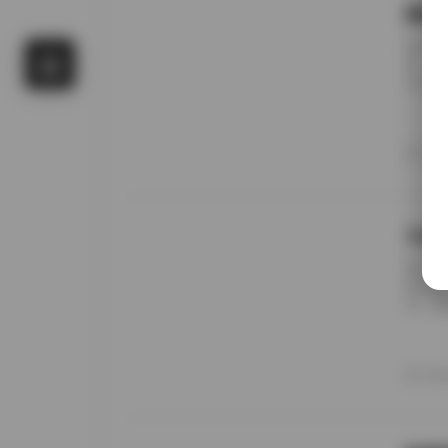
国模
前阵子
候，进
名字对
概只有
午后阳
更在意
20
景细节
九柒
前阵子
进去看
说，这
边。九
家，午
意的松
20
反而让