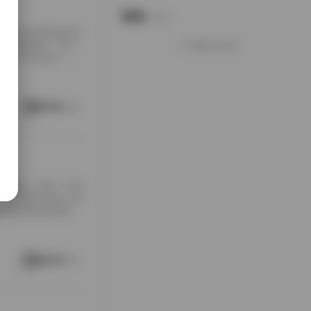
说说
Notes.
包下载到本地硬盘的时
夹铺满屏幕，每个
加载更多说说
打包入手的快乐，大
南方老宅的天井里。
通写真不一样，它
这种拍摄氛围与场
阅读更多
[…]
随手翻翻，结果一头扎
，对爱看写真的人来
是暖色调的室内窗
。拍摄氛围特别居
在窗外，那种不经
场景重复而乏味，
阅读更多
 […]