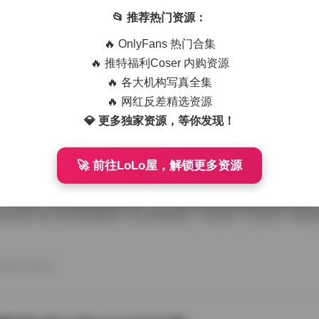
艺术写真精选470套合集 1.8TB高清图包下载
📂 推荐热门资源：
从朋友那儿辗转拿到那份国模艺术写真精选470套合集，1.8TB高清图
🔥 OnlyFans 热门合集
度条走得慢吞吞，倒也给了我点期待感。等全部解压开，密密麻麻的文件
应一个独立主题，点进去就是成片的RAW转档和精修图，这种海量素材
🔥 推特福利Coser 内购资源
攒图党才懂。 翻看第一套的时候，画面里是个穿月白旗袍的姑娘，坐在
🔥 各大机构写真全集
光从瓦檐漏下来，在她锁骨和旗袍盘扣上烫出暖金色的痕。艺术写真和普
情绪留白，模特没看镜头，手指搭在石凳边沿，像在等一场不会来的雨。
🔥 网红反差精选资源
26年7月15日
的拿捏，在合集里几乎成了标配，你能看到摄影师对自然光极其耐心，有时 
💎 更多独家资源，等你发现！
🚀 前往LoLo屋，解锁更多资源
喵美女写真套图50套18GB合集下载
存下了那份九柒喵美女写真套图合集50套18GB的打包文件，原本只想
了大半天。18GB的体量摆在那儿，五十套主题各异的图集塞得满满当当
种合集下载下来简直像搬回一座小型影像馆。 点开第一个文件夹，画面
柒喵穿着宽松的奶白色毛衣，发尾随意用夹子别住，手里还捏着半杯咖啡
后阳光从纱帘透进来，在木地板上拉出长长的影子。她没看镜头，目光落
弛感一下就抓住了人。这套图里好几张都是类似的生活碎片，却不会因为
26年7月15日
人觉得博主气质里自带一种安抚情绪的力量。 往后面翻，穿搭风格开始跳脱