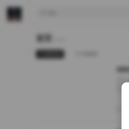
首页
Home.
最新发布
为你推荐
国模张
前阵子
无事就
直接进
册的实
日期锚
者谁家
20
境里走