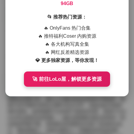
出一种几乎透明的质感，而夜景则利用街灯的暖黄与冷
94GB
蓝形成对比，使得人物在暗处也能保持层次分明。
📂 推荐热门资源：
在拍摄过程中，Sonson的姿态总是带着一种不刻意的松
🔥 OnlyFans 热门合集
弛感。她并不追求夸张的表情，而是通过眼神的微微转
🔥 推特福利Coser 内购资源
动、手指轻轻拂过发梢的细节，传达出一种内敛的柔
🔥 各大机构写真全集
美。这种气质让整套作品看起来像是一段私密的日常记
录，而非精心排练的表演。服装选择上，她偏爱简约的
🔥 网红反差精选资源
棉麻材质与轻纱叠加，偶尔会点缀一些复古的印花或是
💎 更多独家资源，等你发现！
金属配件，既保持了舒适感，又在视觉上增加了层次
感。无论是宽松的连衣裙还是贴身的小背心，都能在她
的身上找到恰到好处的平衡点。
🚀 前往LoLo屋，解锁更多资源
原图获取:
Sonson美女写真套图合集打包下载75套 94GB
观看这些图片时，最让人印象深刻的是那种“呼吸感”。画
面中似乎能听到风吹过树叶的沙沙声，或是远处传来的
城市低鸣。这种氛围不仅来源于场景的布置，更源于Son
son对自身状态的把握——她总是能够在镜头前保持一种
自然的呼吸节奏，使得静态的画面也充满了流动的生命
力。整体观感上，这套合集给人一种被轻轻托起的感