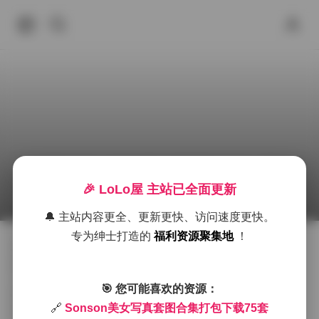
Sonson美女写真合集 75套 94GB 打包下载
🎉 LoLo屋 主站已全面更新
2026年7月5日 上午10:23
抖音反差
Cosplay图集下载
🔔 主站内容更全、更新更快、访问速度更快。
专为绅士打造的
福利资源聚集地
！
Sonson的写真合集一直以清新自然的氛围著称，这一次
的75套图片更是把这种感觉推向了极致。每一套都有独
立的主题，从晨光洒在窗台的柔光，到夜色中霓虹交错
🎯 您可能喜欢的资源：
的街头，场景的切换让人仿佛跟随镜头走进不同的时光
🔗
Sonson美女写真套图合集打包下载75套
段落。光线的处理尤为细腻，晨雾中的柔光让皮肤呈现