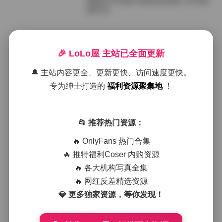
国模艺术写真470套高清合集 1.8TB资
源打包
2026年6月27日
🎉 LoLo屋 主站已全面更新
国模艺术写真精选470套 高清资源合
集 1.8TB
🔔 主站内容更全、更新更快、访问速度更快。
专为绅士打造的
福利资源聚集地
！
2026年6月18日
国模艺术写真精选470套合集 高清资
📂 推荐热门资源：
源1.8TB
🔥 OnlyFans 热门合集
🔥 推特福利Coser 内购资源
2026年6月15日
🔥 各大机构写真全集
国模艺术写真精选470套合集 高清打
🔥 网红反差精选资源
包下载 1.8TB
💎 更多独家资源，等你发现！
2026年6月1日