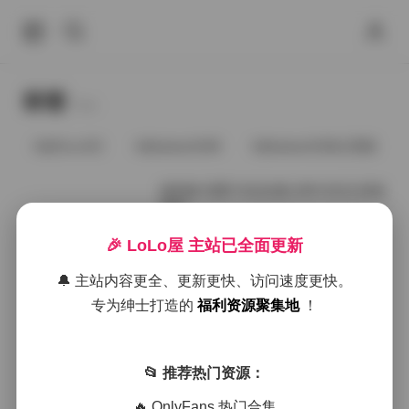
标签
Tags.
@91vcrDC
@babee5288
@babee5288占星猫
福利姬 宠爱 作品合集 [49V-81G] 持续
更新
🎉 LoLo屋 主站已全面更新
2026年4月14日
🔔 主站内容更全、更新更快、访问速度更快。
专为绅士打造的
福利资源聚集地
！
好像就这么多
📂 推荐热门资源：
🔥 OnlyFans 热门合集