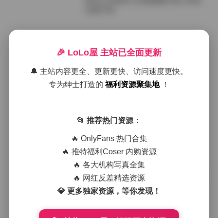
阿半今天很开心写真图集67套 19GB
全套打包
2026年7月1日
🎉 LoLo屋 主站已全面更新
阿半今天很开心写真图集66套打包下
载 18GB
🔔 主站内容更全、更新更快、访问速度更快。
专为绅士打造的
福利资源聚集地
！
2026年6月28日
阿半今天很开心写真图集65套18GB
📂 推荐热门资源：
合集下载
🔥 OnlyFans 热门合集
🔥 推特福利Coser 内购资源
2026年6月26日
🔥 各大机构写真全集
阿半今天很开心写真合集 64套 18GB
🔥 网红反差精选资源
打包下载
💎 更多独家资源，等你发现！
2026年6月25日