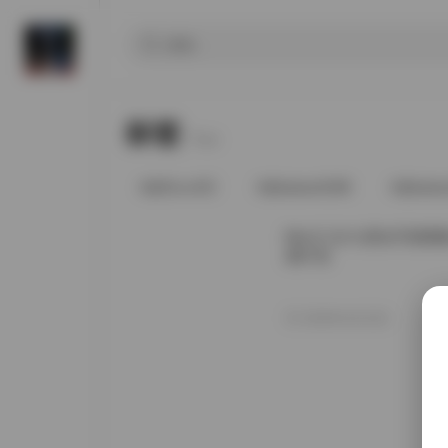
标签
Tags.
@91vcrDC
@babee5288
@bab
Min.E (민이)美女写真图集
源打包
2026年4月15日