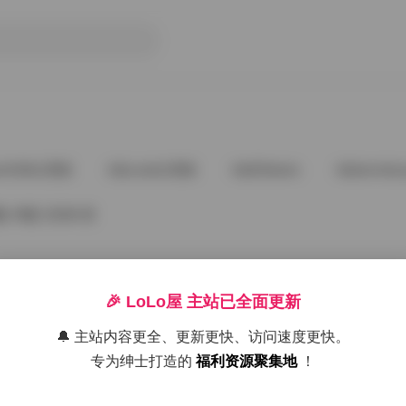
ee5288占星猫
@cuteli占星猫
@DDlalolo
@demifair
 49套 22GB 资
🎉 LoLo屋 主站已全面更新
🔔 主站内容更全、更新更快、访问速度更快。
好像就这么多
专为绅士打造的
福利资源聚集地
！