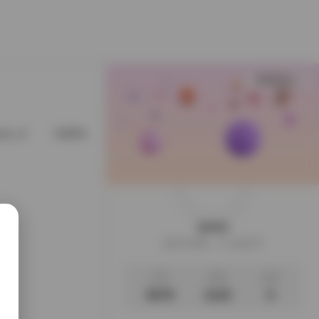
查看更多
ytw_of
@EllaLee1998
@fortunecutie
@gzsbdwz
weme
这家伙很懒，什么都没写
文章
标签
说说
3678
1122
0