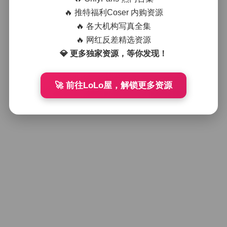
小林Lin@Linxiaoting_828 作品合集 1
40V 55.3G 持续更新
🔥 推特福利Coser 内购资源
🔥 各大机构写真全集
🔥 网红反差精选资源
2026年4月15日
💎 更多独家资源，等你发现！
好像就这么多
🚀 前往LoLo屋，解锁更多资源