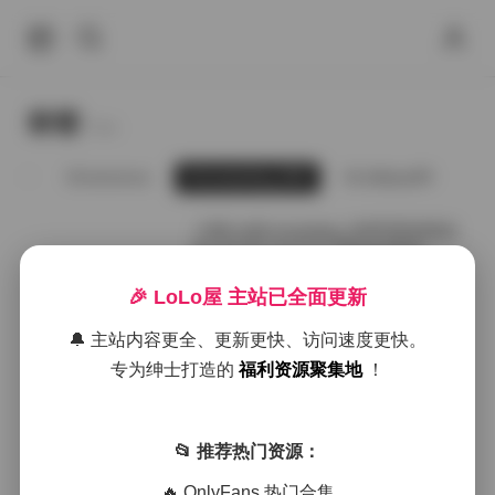
标签
Tags.
leezy
Limerence
Linxiaoting_828
Loliiiipop99
L
小林Lin@Linxiaoting_828写真资源合
集140V55.3G打包下载持续更新
🎉 LoLo屋 主站已全面更新
2026年7月16日
🔔 主站内容更全、更新更快、访问速度更快。
小林Lin@Linxiaoting_828 作品合集 1
专为绅士打造的
福利资源聚集地
！
40V 55.3G 持续更新
📂 推荐热门资源：
2026年6月27日
🔥 OnlyFans 热门合集